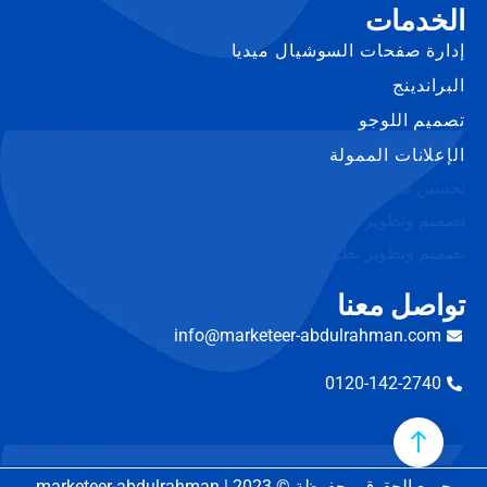
الخدمات
إدارة صفحات السوشيال ميديا
البراندينج
تصميم اللوجو
الإعلانات الممولة
تحسين محركات البحث
تصميم وتطوير المواقع
تصميم وتطوير تطبيقات الهاتف
تواصل معنا
info@marketeer-abdulrahman.com
0120-142-2740
جميع الحقوق محفوظة © 2023 | marketeer-abdulrahman